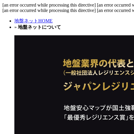
[an error occurred while processing this directive]
[an error occurred w
[an error occurred while processing this directive] [an error occurred w
地盤ネットHOME
»
地盤ネットについて